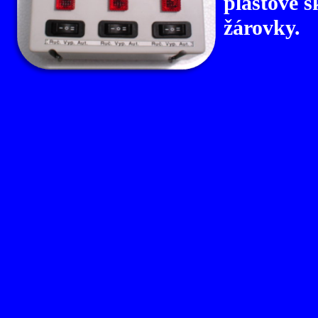
plastové s
žárovky.