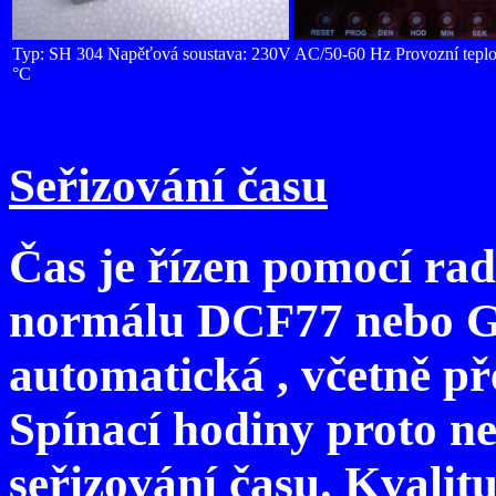
Typ: SH 304 Napěťová soustava: 230V AC/50-60 Hz Provozní teplo
°C
Seřizování času
Čas je řízen pomocí ra
normálu DCF77 nebo GP
automatická , včetně pře
Spínací hodiny proto n
seřizování času. Kvalitu