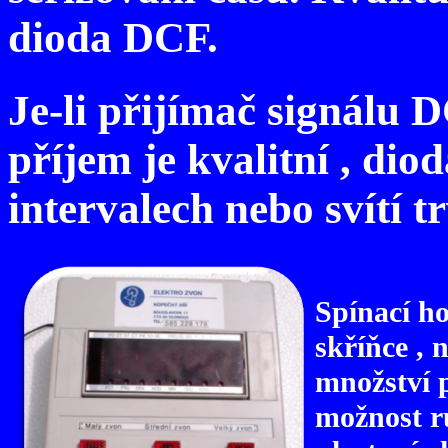
dioda DCF.
Je-li přijímač signálu 
příjem je kvalitní , di
intervalech nebo svítí tr
Spínací h
skříňce , 
množství p
možnost r